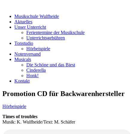
Menü
Zum
Musikschule Wulfheide
Inhalt
Aktuelles
springen
Unser Unterricht
Ferientermine der Musikschule
Unterrichtsgebühren
Tonstudio
Hörbeispiele
Notenversand
Musicals
Die Schöne und das Biest
Cinderella
Honk!
Kontakt
Promotion CD für Backwarenhersteller
Hörbeispiele
Times of troubles
Musik: K. Wulfheide/Text: M. Schäfer