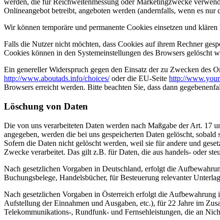
werden, die für Reichweitenmessung oder Marketingzwecke verwendet
Onlineangebot betreibt, angeboten werden (andernfalls, wenn es nur 
Wir können temporäre und permanente Cookies einsetzen und klären 
Falls die Nutzer nicht möchten, dass Cookies auf ihrem Rechner gesp
Cookies können in den Systemeinstellungen des Browsers gelöscht w
Ein genereller Widerspruch gegen den Einsatz der zu Zwecken des Onl
http://www.aboutads.info/choices/
oder die EU-Seite
http://www.your
Browsers erreicht werden. Bitte beachten Sie, dass dann gegebenenfa
Löschung von Daten
Die von uns verarbeiteten Daten werden nach Maßgabe der Art. 17 u
angegeben, werden die bei uns gespeicherten Daten gelöscht, sobald
Sofern die Daten nicht gelöscht werden, weil sie für andere und geset
Zwecke verarbeitet. Das gilt z.B. für Daten, die aus handels- oder 
Nach gesetzlichen Vorgaben in Deutschland, erfolgt die Aufbewahru
Buchungsbelege, Handelsbücher, für Besteuerung relevanter Unterlag
Nach gesetzlichen Vorgaben in Österreich erfolgt die Aufbewahrung
Aufstellung der Einnahmen und Ausgaben, etc.), für 22 Jahre im Zu
Telekommunikations-, Rundfunk- und Fernsehleistungen, die an Nic