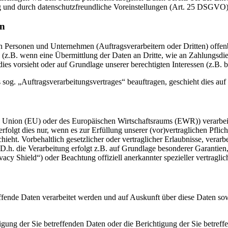
g und durch datenschutzfreundliche Voreinstellungen (Art. 25 DSGVO)
en
ersonen und Unternehmen (Auftragsverarbeitern oder Dritten) offenbar
s (z.B. wenn eine Übermittlung der Daten an Dritte, wie an Zahlungsdie
g dies vorsieht oder auf Grundlage unserer berechtigten Interessen (z.B.
s sog. „Auftragsverarbeitungsvertrages“ beauftragen, geschieht dies 
en Union (EU) oder des Europäischen Wirtschaftsraums (EWR)) verarbe
folgt dies nur, wenn es zur Erfüllung unserer (vor)vertraglichen Pflich
hieht. Vorbehaltlich gesetzlicher oder vertraglicher Erlaubnisse, verarb
h. die Verarbeitung erfolgt z.B. auf Grundlage besonderer Garantien, 
cy Shield“) oder Beachtung offiziell anerkannter spezieller vertraglic
effende Daten verarbeitet werden und auf Auskunft über diese Daten so
ung der Sie betreffenden Daten oder die Berichtigung der Sie betreff