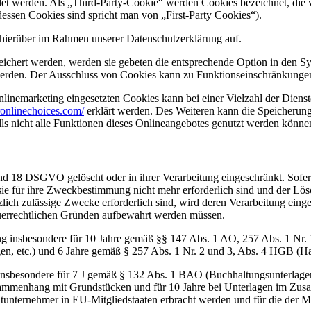
 werden. Als „Third-Party-Cookie“ werden Cookies bezeichnet, die v
dessen Cookies sind spricht man von „First-Party Cookies“).
hierüber im Rahmen unserer Datenschutzerklärung auf.
eichert werden, werden sie gebeten die entsprechende Option in den Sy
erden. Der Ausschluss von Cookies kann zu Funktionseinschränkungen
inemarketing eingesetzten Cookies kann bei einer Vielzahl der Dienste
onlinechoices.com/
erklärt werden. Des Weiteren kann die Speicherung
lls nicht alle Funktionen dieses Onlineangebotes genutzt werden könne
nd 18 DSGVO gelöscht oder in ihrer Verarbeitung eingeschränkt. Sofer
 sie für ihre Zweckbestimmung nicht mehr erforderlich sind und der L
zlich zulässige Zwecke erforderlich sind, wird deren Verarbeitung eing
steuerrechtlichen Gründen aufbewahrt werden müssen.
ng insbesondere für 10 Jahre gemäß §§ 147 Abs. 1 AO, 257 Abs. 1 Nr.
en, etc.) und 6 Jahre gemäß § 257 Abs. 1 Nr. 2 und 3, Abs. 4 HGB (Ha
 insbesondere für 7 J gemäß § 132 Abs. 1 BAO (Buchhaltungsunterlage
sammenhang mit Grundstücken und für 10 Jahre bei Unterlagen im Zusa
htunternehmer in EU-Mitgliedstaaten erbracht werden und für die d