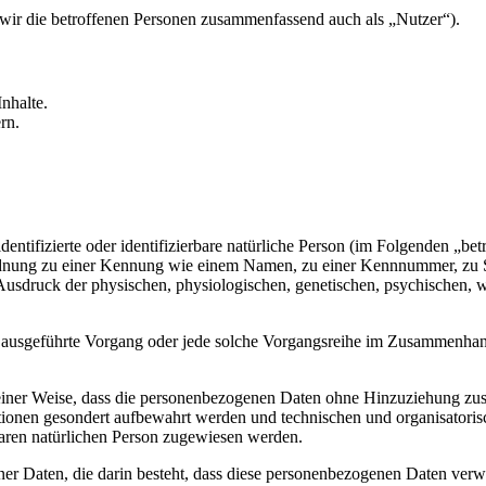
ir die betroffenen Personen zusammenfassend auch als „Nutzer“).
nhalte.
rn.
entifizierte oder identifizierbare natürliche Person (im Folgenden „betr
uordnung zu einer Kennung wie einem Namen, zu einer Kennnummer, zu 
druck der physischen, physiologischen, genetischen, psychischen, wirts
ren ausgeführte Vorgang oder jede solche Vorgangsreihe im Zusammenha
ner Weise, dass die personenbezogenen Daten ohne Hinzuziehung zusätz
tionen gesondert aufbewahrt werden und technischen und organisatoris
rbaren natürlichen Person zugewiesen werden.
ener Daten, die darin besteht, dass diese personenbezogenen Daten ver