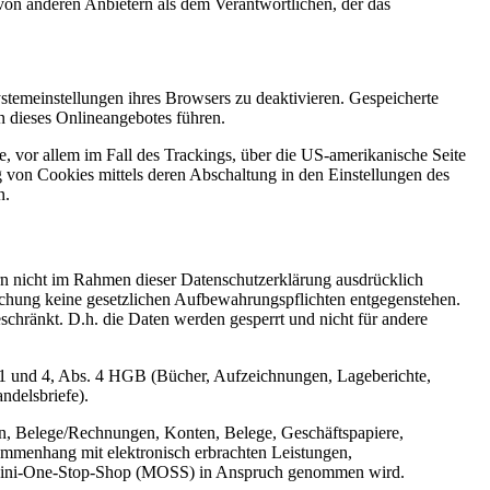
on anderen Anbietern als dem Verantwortlichen, der das
stemeinstellungen ihres Browsers zu deaktivieren. Gespeicherte
 dieses Onlineangebotes führen.
, vor allem im Fall des Trackings, über die US-amerikanische Seite
 von Cookies mittels deren Abschaltung in den Einstellungen des
n.
n nicht im Rahmen dieser Datenschutzerklärung ausdrücklich
öschung keine gesetzlichen Aufbewahrungspflichten entgegenstehen.
eschränkt. D.h. die Daten werden gesperrt und nicht für andere
 1 und 4, Abs. 4 HGB (Bücher, Aufzeichnungen, Lageberichte,
ndelsbriefe).
n, Belege/Rechnungen, Konten, Belege, Geschäftspapiere,
mmenhang mit elektronisch erbrachten Leistungen,
er Mini-One-Stop-Shop (MOSS) in Anspruch genommen wird.