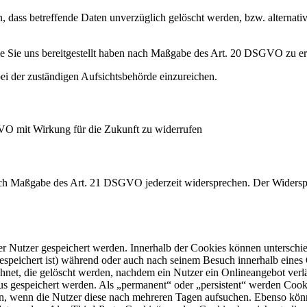
 dass betreffende Daten unverzüglich gelöscht werden, bzw. alterna
die Sie uns bereitgestellt haben nach Maßgabe des Art. 20 DSGVO zu er
i der zuständigen Aufsichtsbehörde einzureichen.
GVO mit Wirkung für die Zukunft zu widerrufen
nach Maßgabe des Art. 21 DSGVO jederzeit widersprechen. Der Widersp
er Nutzer gespeichert werden. Innerhalb der Cookies können unterschi
peichert ist) während oder auch nach seinem Besuch innerhalb eines 
net, die gelöscht werden, nachdem ein Nutzer ein Onlineangebot verlä
tus gespeichert werden. Als „permanent“ oder „persistent“ werden Coo
en, wenn die Nutzer diese nach mehreren Tagen aufsuchen. Ebenso könn